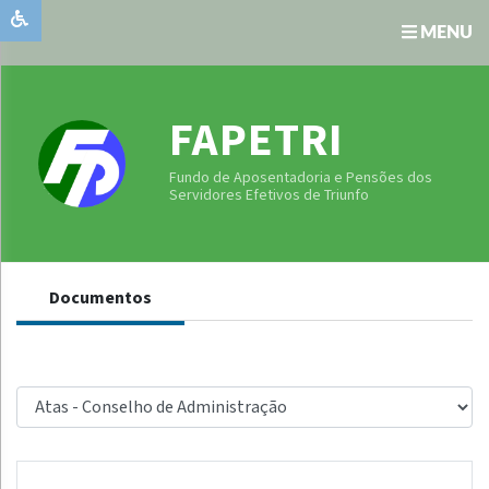
MENU
Institucional
Unidade
FAPETRI
Gestora
Publicações
Fundo de Aposentadoria e Pensões dos
Oficiais
Serviços
Servidores Efetivos de Triunfo
Transparência
Comunicados
Documentos