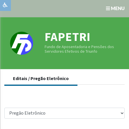
MENU
Institucional
Unidade
FAPETRI
Gestora
Publicações
Fundo de Aposentadoria e Pensões dos
Oficiais
Serviços
Servidores Efetivos de Triunfo
Transparência
Comunicados
Editais / Pregão Eletrônico