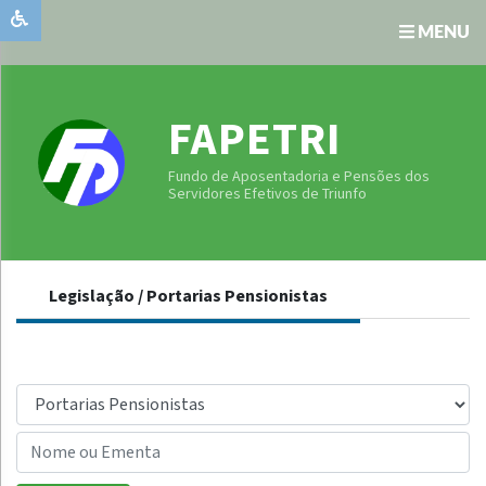
MENU
Institucional
Unidade
FAPETRI
Gestora
Publicações
Fundo de Aposentadoria e Pensões dos
Oficiais
Serviços
Servidores Efetivos de Triunfo
Transparência
Comunicados
Legislação / Portarias Pensionistas